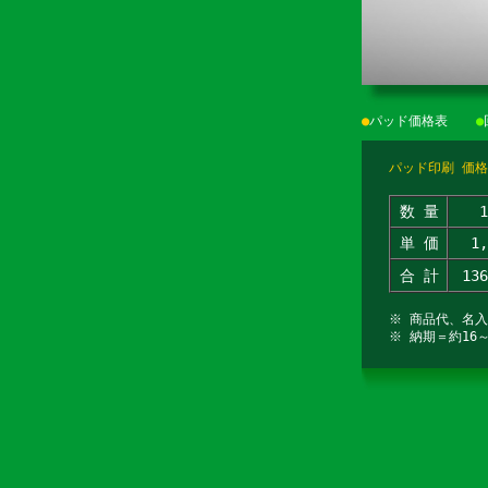
●
パッド価格表
●
パッド印刷 価格
数 量
単 価
1
合 計
13
※ 商品代、名
※ 納期＝約16～