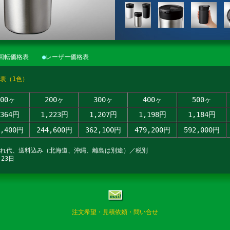
回転価格表
●
レーザー価格表
表（1色）
100ヶ
200ヶ
300ヶ
400ヶ
500ヶ
,364円
1,223円
1,207円
1,198円
1,184円
6,400円
244,600円
362,100円
479,200円
592,000円
入れ代、送料込み（北海道、沖縄、離島は別途）／税別
23日
注文希望・見積依頼・問い合せ