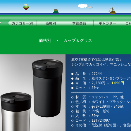
価格別
・
カップ＆グラス
真空2重構造で保冷温効果が高く
シンプルでカッコイイ、マニッシュな
● 品 番 ：27244
● 品 名 ：蓋付ステンタンブラー340
● 単 価 ：2,180円 →
1,090円
● ロット ：50ヶ
─────────────────────────
○ 材 質 ：ステンレス、PP、他
○ 色／柄 ：ホワイト・ブラック・シ
○ 寸 法 ：φ78×139mm・340ml
○ 包 装 ：PP袋、紙箱
○ 入 数 ：50ケ
○ コード ：18T/2409/
○ その他 ：取説付（紙箱面）、食