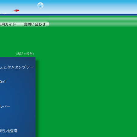
（表記＝税別）
ふた付きタンブラー
ml
ルバー
品衛生検査済