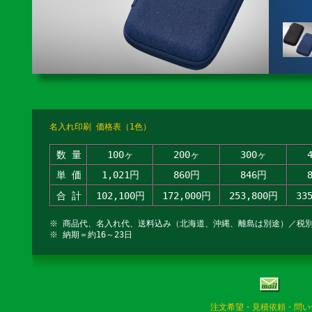
名入れ印刷 価格表（1色）
数 量
100ヶ
200ヶ
300ヶ
単 価
1,021円
860円
846円
合 計
102,100円
172,000円
253,800円
33
※ 商品代、名入れ代、送料込み（北海道、沖縄、離島は別途）／税
※ 納期＝約16～23日
注文希望・見積依頼・問い