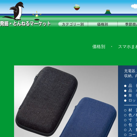
価格別
・
スマホま
充電器
収納。
● 品 
● 品
● 単 
● ロッ
──────
○ 材 
○ 色
○ 寸 法
○ 包 
○ 入 
○ コード