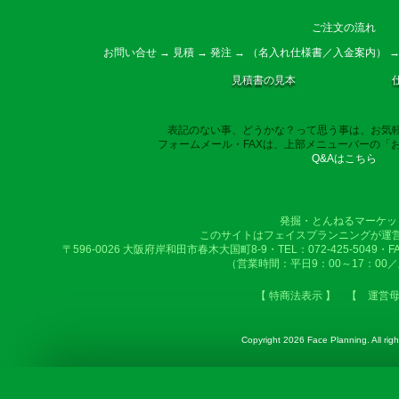
ご注文の流れ
お問い合せ → 見積 → 発注 → （名入れ仕様書／入金案内） →
見積書の見本
表記のない事、どうかな？って思う事は、お気
フォームメール・FAXは、上部メニューバーの「
Q&Aはこちら
発掘・とんねるマーケッ
このサイトはフェイスプランニングが運
〒596-0026 大阪府岸和田市春木大国町8-9・TEL：072-425-5049・FAX：
（営業時間：平日9：00～17：00
【 特商法表示 】
【 運営
Copyright
2026 Face Planning. All righ