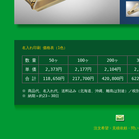
名入れ印刷 価格表（1色）
数 量
50ヶ
100ヶ
200ヶ
単 価
2,373円
2,177円
2,104円
2
合 計
118,650円
217,700円
420,800円
62
※ 商品代、名入れ代、送料込み（北海道、沖縄、離島は別途）／税
※ 納期＝約23～30日
注文希望・見積依頼・問い