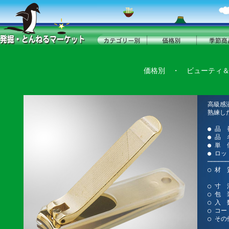
価格別
・
ビューティ
高級感
熟練し
● 品 
● 品
● 単 
● ロッ
──────
○ 材 
金メ
○ 寸 法
○ 包 
○ 入 
○ コード
○ その