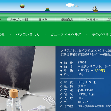
格別
・
パソコンまわり
・
ビューティ＆ヘルス
・
冬のノベル
クリアボトルタイプでコンパクトな加
起動後3時間で電源OFFタイマー機能
● 品 番 ：27661
● 品 名 ：木目調クリアボトルタイ
● 単 価 ：2,000円 →
1,000円
● ロット ：60ヶ
─────────────────────────
○ 材 質 ：PET、ABS 他
○ 色／柄 ：クリア
○ 寸 法 ：φ58×135mm
○ 包 装 ：OPP袋、紙箱
○ 入 数 ：60ケ
○ コード ：18T/2210
○ その他 ：
付属＝交換用吸水芯2本、US