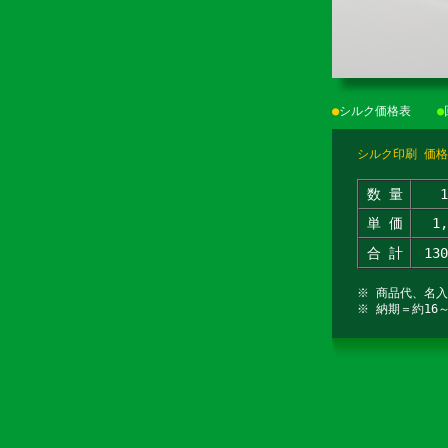
●
シルク価格表
●
シルク印刷 価格
数 量
単 価
1
合 計
13
※ 商品代、名
※ 納期＝約16～