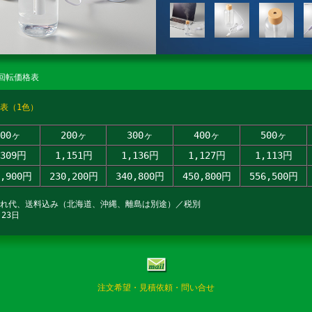
回転価格表
表（1色）
100ヶ
200ヶ
300ヶ
400ヶ
500ヶ
,309円
1,151円
1,136円
1,127円
1,113円
0,900円
230,200円
340,800円
450,800円
556,500円
入れ代、送料込み（北海道、沖縄、離島は別途）／税別
23日
注文希望・見積依頼・問い合せ