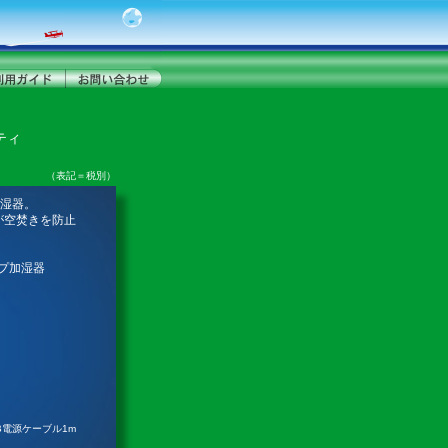
ティ
（表記＝税別）
湿器。
が空焚きを防止
プ加湿器
B電源ケーブル1m