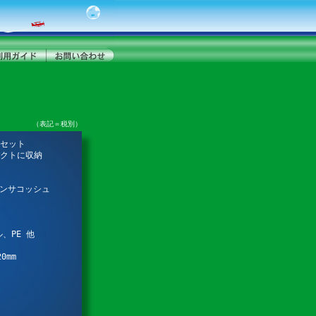
（表記＝税別）
セット
パクトに収納
インサコッシュ
、PE 他
0mm