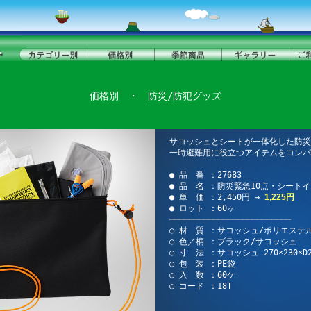
価格別
・
防災/防犯グッズ
サコッシュとシートが一体化した防災
一時避難用に役立つアイテムをコン
● 品 番 ：27683
● 品 名 ：防災緊急10点・シート
● 単 価 ：2,450円 →
1,225円
● ロット ：60ヶ
─────────────────────────
○ 材 質 ：サコッシュ/ポリエステル
○ 色／柄 ：ブラック/サコッシュ
○ 寸 法 ：サコッシュ 270×230×D2
○ 包 装 ：PE袋
○ 入 数 ：60ケ
○ コード ：18T