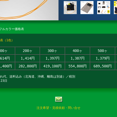
フルカラー価格表
表（1色）
100ヶ
200ヶ
300ヶ
400ヶ
500ヶ
,614円
1,414円
1,397円
1,387円
1,379円
1,400円
282,800円
419,100円
554,800円
689,500円
入れ代、送料込み（北海道、沖縄、離島は別途）／税別
23日
注文希望・見積依頼・問い合せ