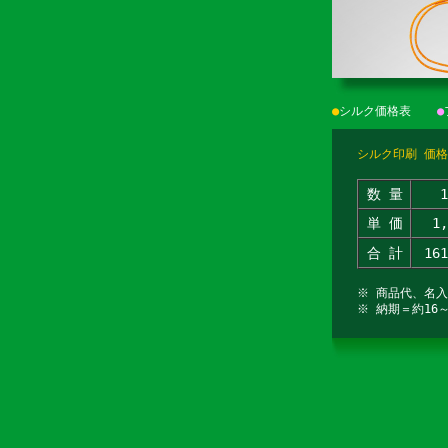
●
シルク価格表
●
シルク印刷 価格
数 量
単 価
1
合 計
16
※ 商品代、名
※ 納期＝約16～