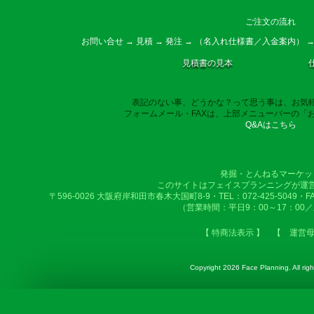
ご注文の流れ
お問い合せ → 見積 → 発注 → （名入れ仕様書／入金案内） →
見積書の見本
表記のない事、どうかな？って思う事は、お気
フォームメール・FAXは、上部メニューバーの「
Q&Aはこちら
発掘・とんねるマーケッ
このサイトはフェイスプランニングが運
〒596-0026 大阪府岸和田市春木大国町8-9・TEL：072-425-5049・FAX：
（営業時間：平日9：00～17：00
【 特商法表示 】
【 運営
Copyright
2026 Face Planning. All righ