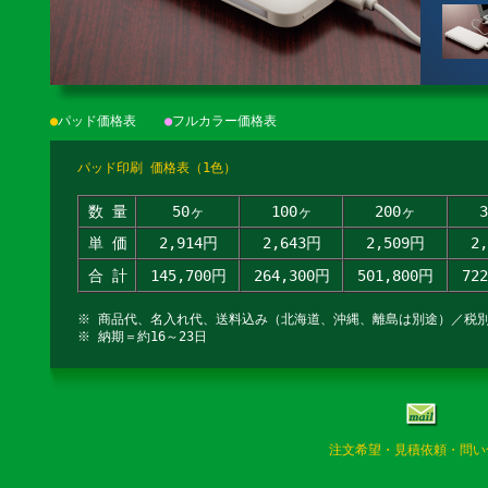
●
パッド価格表
●
フルカラー価格表
パッド印刷 価格表（1色）
数 量
50ヶ
100ヶ
200ヶ
単 価
2,914円
2,643円
2,509円
2
合 計
145,700円
264,300円
501,800円
72
※ 商品代、名入れ代、送料込み（北海道、沖縄、離島は別途）／税
※ 納期＝約16～23日
注文希望・見積依頼・問い