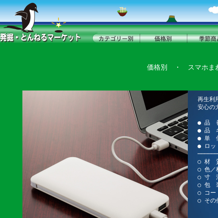
価格別
・
スマホま
再生利
安心の
● 品 
● 品 
● 単 
● ロッ
──────
○ 材 
○ 色／
○ 寸 法
○ 包 装
○ コー
○ その
電源