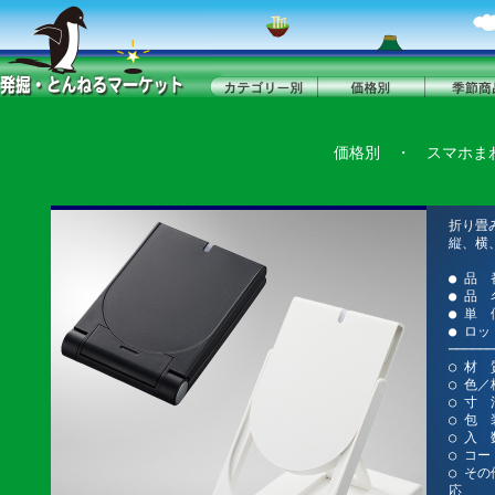
価格別
・
スマホま
折り畳
縦、横
● 品 
● 品
● 単 
● ロッ
──────
○ 材 
○ 色
○ 寸 
○ 包
○ 入 
○ コード
○ その
応