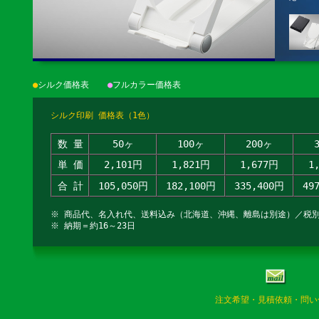
●
シルク価格表
●
フルカラー価格表
シルク印刷 価格表（1色）
数 量
50ヶ
100ヶ
200ヶ
単 価
2,101円
1,821円
1,677円
1
合 計
105,050円
182,100円
335,400円
49
※ 商品代、名入れ代、送料込み（北海道、沖縄、離島は別途）／税
※ 納期＝約16～23日
注文希望・見積依頼・問い