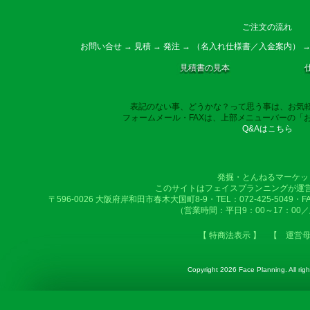
ご注文の流れ
お問い合せ → 見積 → 発注 → （名入れ仕様書／入金案内） →
見積書の見本
表記のない事、どうかな？って思う事は、お気
フォームメール・FAXは、上部メニューバーの「
Q&Aはこちら
発掘・とんねるマーケッ
このサイトはフェイスプランニングが運
〒596-0026 大阪府岸和田市春木大国町8-9・TEL：072-425-5049・FAX：
（営業時間：平日9：00～17：00
【 特商法表示 】
【 運営
Copyright
2026 Face Planning. All righ