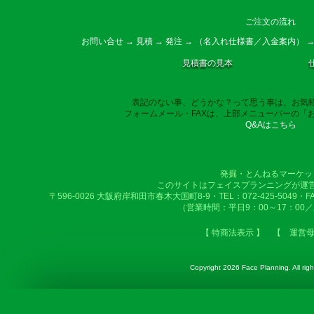
ご注文の流れ
お問い合せ → 見積 → 発注 → （名入れ仕様書／入金案内） →
見積書の見本
表記のない事、どうかな？って思う事は、お気
フォームメール・FAXは、上部メニューバーの「
Q&Aはこちら
発掘・とんねるマーケッ
このサイトはフェイスプランニングが運
〒596-0026 大阪府岸和田市春木大国町8-9・TEL：072-425-5049・FAX：
（営業時間：平日9：00～17：00
【 特商法表示 】
【 運営
Copyright
2026 Face Planning. All righ