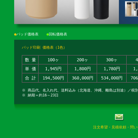
●
パッド価格表
●
回転価格表
パッド印刷 価格表（1色）
数 量
100ヶ
200ヶ
300ヶ
単 価
1,945円
1,800円
1,780円
1
合 計
194,500円
360,000円
534,000円
70
※ 商品代、名入れ代、送料込み（北海道、沖縄、離島は別途）／税
※ 納期＝約16～23日
注文希望・見積依頼・問い