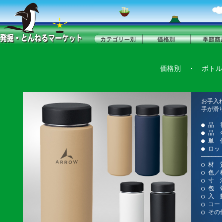
価格別
・
ボト
お手入
手が滑
● 品 
● 品
● 単 
● ロッ
──────
○ 材 
○ 色
○ 寸 法
○ 包 
○ 入 
○ コー
○ そ