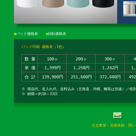
●
パッド価格表
●
回転価格表
パッド印刷 価格表（1色）
数 量
100ヶ
200ヶ
300ヶ
単 価
1,399円
1,258円
1,242円
1
合 計
139,900円
251,600円
372,600円
49
※ 商品代、名入れ代、送料込み（北海道、沖縄、離島は別途）／税
※ 納期＝約16～23日
注文希望・見積依頼・問い