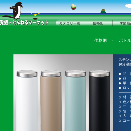
価格別
・
ボト
ステン
保冷温
● 品 
● 品 
● 単 
● ロッ
──────
○ 材 
○ 色／
○ 寸 法
○ 包 
○ 入 
○ コー