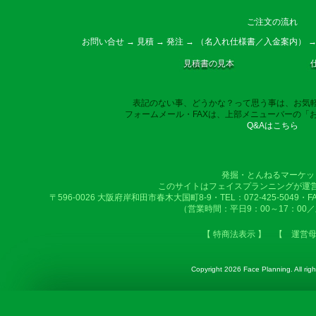
ご注文の流れ
お問い合せ → 見積 → 発注 → （名入れ仕様書／入金案内） →
見積書の見本
表記のない事、どうかな？って思う事は、お気
フォームメール・FAXは、上部メニューバーの「
Q&Aはこちら
発掘・とんねるマーケッ
このサイトはフェイスプランニングが運
〒596-0026 大阪府岸和田市春木大国町8-9・TEL：072-425-5049・FAX：
（営業時間：平日9：00～17：00
【 特商法表示 】
【 運営
Copyright
2026 Face Planning. All righ