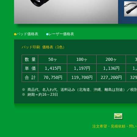
●
パッド価格表
●
レーザー価格表
パッド印刷 価格表（1色）
数 量
50ヶ
100ヶ
200ヶ
単 価
1,415円
1,197円
1,136円
1
合 計
70,750円
119,700円
227,200円
32
※ 商品代、名入れ代、送料込み（北海道、沖縄、離島は別途）／税
※ 納期＝約16～23日
注文希望・見積依頼・問い