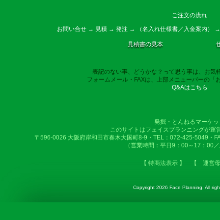
ご注文の流れ
お問い合せ → 見積 → 発注 → （名入れ仕様書／入金案内） →
見積書の見本
表記のない事、どうかな？って思う事は、お気
フォームメール・FAXは、上部メニューバーの「
Q&Aはこちら
発掘・とんねるマーケッ
このサイトはフェイスプランニングが運
〒596-0026 大阪府岸和田市春木大国町8-9・TEL：072-425-5049・FAX：
（営業時間：平日9：00～17：00
【 特商法表示 】
【 運営
Copyright
2026 Face Planning. All righ