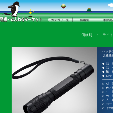
価格別
・
ライ
ヘッド
点滅機
● 品 
● 品
● 単 
● ロッ
──────
○ 材
○ 色／
○ 寸 法
○ 包 
○ 入 
○ コー
○ その