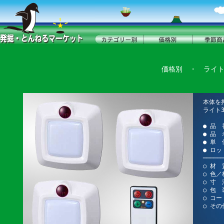
価格別
・
ライ
本体を
ライト
● 品 
● 品
● 単 
● ロッ
──────
○ 材 
○ 色／
○ 寸 
○ 包 装
○ コー
○ その