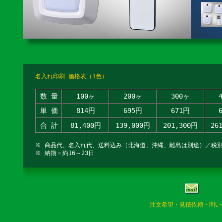
名入れ印刷 価格表（1色）
数 量
100ヶ
200ヶ
300ヶ
単 価
814円
695円
671円
合 計
81,400円
139,000円
201,300円
26
※ 商品代、名入れ代、送料込み（北海道、沖縄、離島は別途）／税
※ 納期＝約16～23日
注文希望・見積依頼・問い