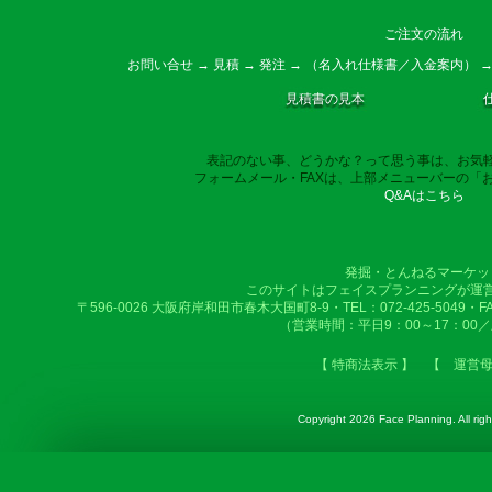
ご注文の流れ
お問い合せ → 見積 → 発注 → （名入れ仕様書／入金案内） →
見積書の見本
表記のない事、どうかな？って思う事は、お気
フォームメール・FAXは、上部メニューバーの「
Q&Aはこちら
発掘・とんねるマーケッ
このサイトはフェイスプランニングが運
〒596-0026 大阪府岸和田市春木大国町8-9・TEL：072-425-5049・FAX：
（営業時間：平日9：00～17：00
【 特商法表示 】
【 運営
Copyright
2026 Face Planning. All righ