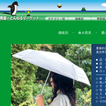
価格別
・
傘＆雨具
・
夏
重量約
遮光率1
● 品 
● 品
● 単 
● ロッ
──────
○ 材 
○ 色
○ 寸 
○ 包 
○ 入 
○ コー
○ そ