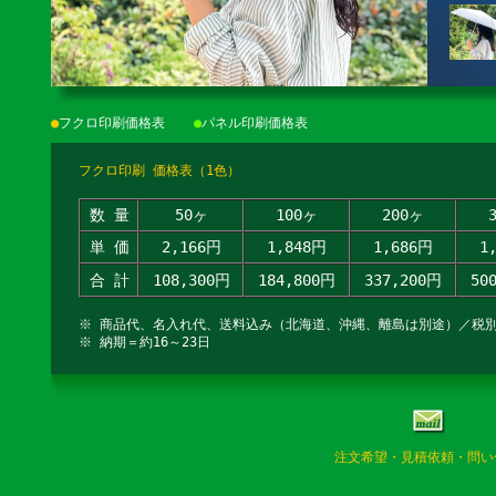
●
フクロ印刷価格表
●
パネル印刷価格表
フクロ印刷 価格表（1色）
数 量
50ヶ
100ヶ
200ヶ
単 価
2,166円
1,848円
1,686円
1
合 計
108,300円
184,800円
337,200円
50
※ 商品代、名入れ代、送料込み（北海道、沖縄、離島は別途）／税
※ 納期＝約16～23日
注文希望・見積依頼・問い