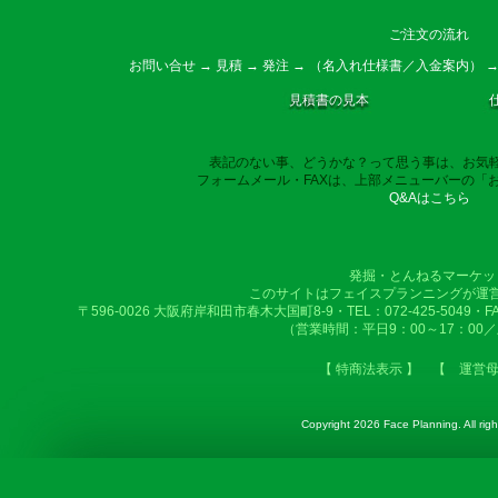
ご注文の流れ
お問い合せ → 見積 → 発注 → （名入れ仕様書／入金案内） →
見積書の見本
表記のない事、どうかな？って思う事は、お気
フォームメール・FAXは、上部メニューバーの「
Q&Aはこちら
発掘・とんねるマーケッ
このサイトはフェイスプランニングが運
〒596-0026 大阪府岸和田市春木大国町8-9・TEL：072-425-5049・FAX：
（営業時間：平日9：00～17：00
【 特商法表示 】
【 運営
Copyright
2026 Face Planning. All righ