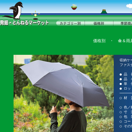
価格別
・
傘＆雨
収納ケ
ファス
● 品 
● 品
● 単 
● ロッ
──────
○ 材 
○ 色
○ 寸 
○ 包 
○ コー
○ そ