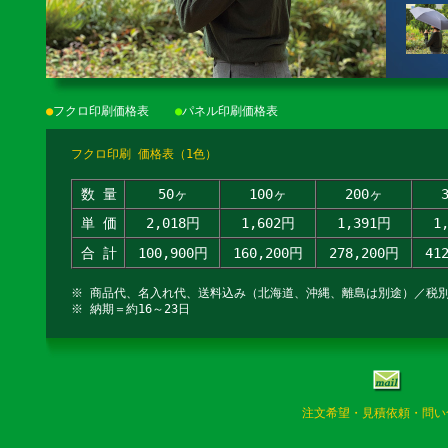
●
フクロ印刷価格表
●
パネル印刷価格表
フクロ印刷 価格表（1色）
数 量
50ヶ
100ヶ
200ヶ
単 価
2,018円
1,602円
1,391円
1
合 計
100,900円
160,200円
278,200円
41
※ 商品代、名入れ代、送料込み（北海道、沖縄、離島は別途）／税
※ 納期＝約16～23日
注文希望・見積依頼・問い