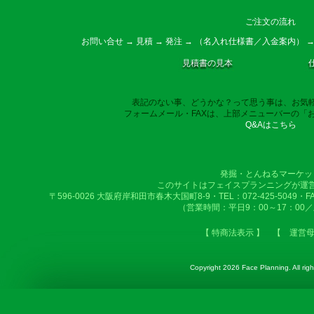
ご注文の流れ
お問い合せ → 見積 → 発注 → （名入れ仕様書／入金案内） →
見積書の見本
表記のない事、どうかな？って思う事は、お気
フォームメール・FAXは、上部メニューバーの「
Q&Aはこちら
発掘・とんねるマーケッ
このサイトはフェイスプランニングが運
〒596-0026 大阪府岸和田市春木大国町8-9・TEL：072-425-5049・FAX：
（営業時間：平日9：00～17：00
【 特商法表示 】
【 運営
Copyright
2026 Face Planning. All righ