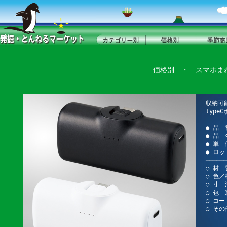
価格別
・
スマホま
収納可
typ
● 品 
● 品
● 単 
● ロッ
──────
○ 材 
○ 色
○ 寸 法
○ 包
○ コー
○ その
Ty