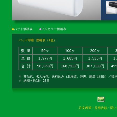
●
パッド価格表
●
フルカラー価格表
パッド印刷 価格表（1色）
数 量
50ヶ
100ヶ
200ヶ
単 価
1,977円
1,685円
1,535円
1
合 計
98,850円
168,500円
307,000円
45
※ 商品代、名入れ代、送料込み（北海道、沖縄、離島は別途）／税
※ 納期＝約16～23日
注文希望・見積依頼・問い