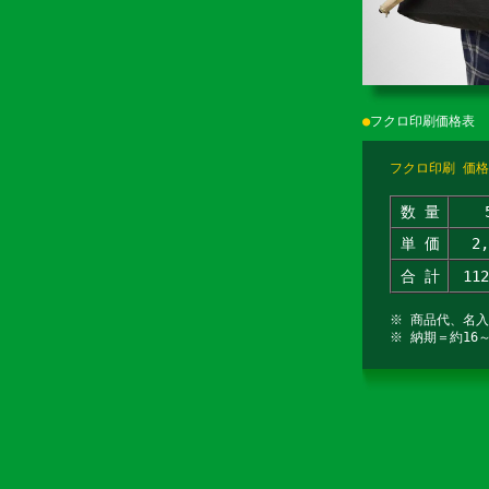
●
フクロ印刷価格表
フクロ印刷 価格
数 量
単 価
2
合 計
11
※ 商品代、名
※ 納期＝約16～