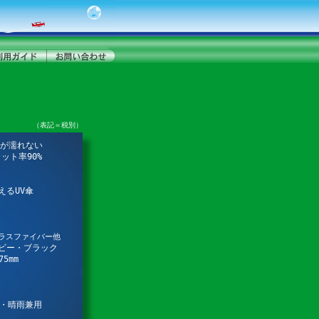
（表記＝税別）
が濡れない
ット率90%
えるUV傘
ラスファイバー他
イビー・ブラック
5mm
工・晴雨兼用