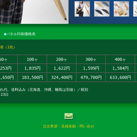
●
パネル印刷価格表
表（1色）
50ヶ
100ヶ
200ヶ
300ヶ
400ヶ
,253円
1,835円
1,622円
1,599円
1,584円
2,650円
183,500円
324,400円
479,700円
633,600円
入れ代、送料込み（北海道、沖縄、離島は別途）／税別
23日
注文希望・見積依頼・問い合せ