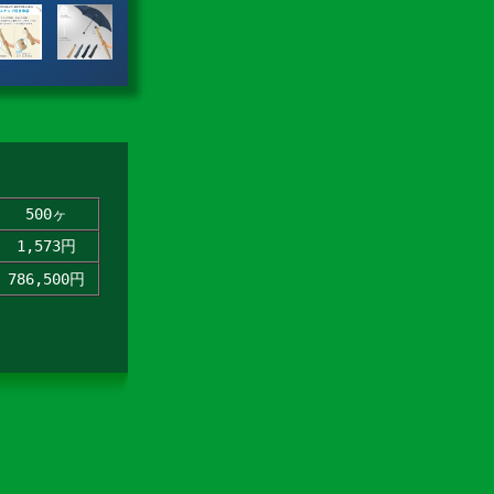
500ヶ
1,573円
786,500円