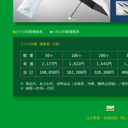
●
フクロ印刷価格表
●
パネル印刷価格表
フクロ印刷 価格表（1色）
数 量
50ヶ
100ヶ
200ヶ
単 価
2,177円
1,822円
1,641円
1
合 計
108,850円
182,200円
328,200円
48
※ 商品代、名入れ代、送料込み（北海道、沖縄、離島は別途）／税
※ 納期＝約16～23日
注文希望・見積依頼・問い