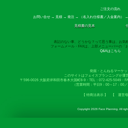
ご注文の流れ
お問い合せ → 見積 → 発注 → （名入れ仕様書／入金案内） →
見積書の見本
表記のない事、どうかな？って思う事は、お気
フォームメール・FAXは、上部メニューバーの「
Q&Aはこちら
発掘・とんねるマーケッ
このサイトはフェイスプランニングが運
〒596-0026 大阪府岸和田市春木大国町8-9・TEL：072-425-5049・FAX：
（営業時間：平日9：00～17：00
【 特商法表示 】
【 運営
Copyright
2026 Face Planning. All righ