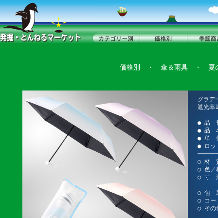
価格別
・
傘＆雨具
・
夏
グラデ
遮光率1
● 品 
● 品
● 単 
● ロッ
──────
○ 材
○ 色
○ 寸 
ケー
○ 包 
○ コー
○ そ