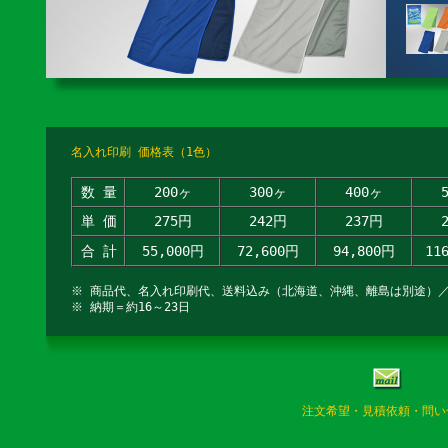
名入れ印刷 価格表（1色）
数 量
200ヶ
300ヶ
400ヶ
単 価
275円
242円
237円
合 計
55,000円
72,600円
94,800円
11
※ 商品代、名入れ印刷代、送料込み（北海道、沖縄、離島は別途）
※ 納期＝約16～23日
注文希望・見積依頼・問い