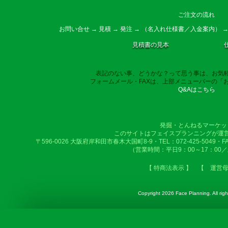
ご注文の流れ
お問い合せ → 見積 → 発注 → （名入れ仕様書／入金案内） →
見積書の見本
表記のない事、どうかな？って思う事は、お気
フォームメール・FAXは、上部メニューバーの「
Q&Aはこちら
発掘・とんねるマーケッ
このサイトはフェイスプランニングが運
〒596-0026 大阪府岸和田市春木大国町8-9・TEL：072-425-5049・FAX：
（営業時間：平日9：00～17：00
【 特商法表示 】
【 運営
Copyright
2026 Face Planning. All righ