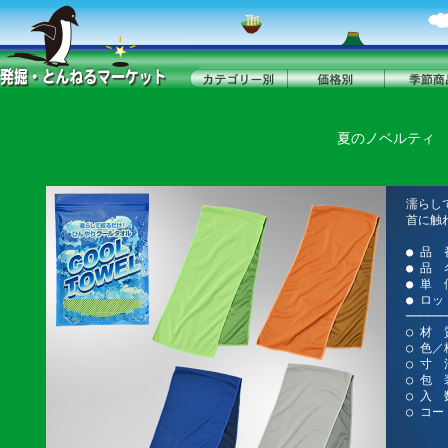
夏のノベルティ
濡らし
首に触
● 品 
● 品
● 単 
● ロッ
──────
○ 材
○ 色
○ 寸 
○ 包
○ 入 
○ コード