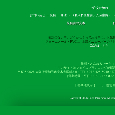
ご注文の流れ
お問い合せ → 見積 → 発注 → （名入れ仕様書／入金案内） →
見積書の見本
表記のない事、どうかな？って思う事は、お気
フォームメール・FAXは、上部メニューバーの「
Q&Aはこちら
発掘・とんねるマーケッ
このサイトはフェイスプランニングが運
〒596-0026 大阪府岸和田市春木大国町8-9・TEL：072-425-5049・FAX：
（営業時間：平日9：00～17：00
【 特商法表示 】
【 運営
Copyright
2026 Face Planning. All righ