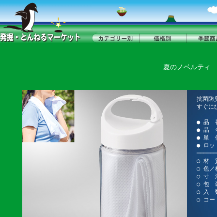
夏のノベルティ
抗菌防
すぐに
● 品 
● 品
● 単 
● ロッ
──────
○ 材
○ 色
○ 寸 
○ 包 
○ 入 
○ コー