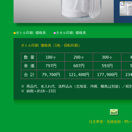
●
ボトル印刷 価格表
●
タオル印刷 価格表
ボトル印刷 価格表（1色・回転印刷）
数 量
100ヶ
200ヶ
300ヶ
単 価
797円
607円
593円
合 計
79,700円
121,400円
177,900円
23
※ 商品代、名入れ代、送料込み（北海道、沖縄、離島は別途）／税
※ 納期＝約16～23日
注文希望・見積依頼・問い