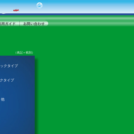
（表記＝税別）
ネックタイプ
ックタイプ
 他