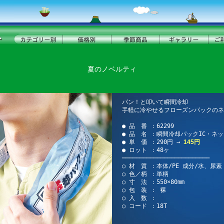
夏のノベルティ
パン！と叩いて瞬間冷却
手軽に冷やせるフローズンパックの
● 品 番 ：62299
● 品 名 ：瞬間冷却パックIC・ネ
● 単 価 ：290円 →
145円
● ロット ：48ヶ
─────────────────────────
○ 材 質 ：本体/PE 成分/水、尿素
○ 色／柄 ：単柄
○ 寸 法 ：550×80mm
○ 包 装 ： 裸
○ 入 数 ：
○ コード ：18T