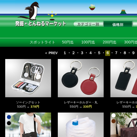
スポットライト
50円迄
100円迄
200円迄
300円
１
・
２
・
３
・
４
・
５
・
６
・
７
・
８
・
９
＜ PREV
ソーイングセット
レザーキーホルダー・丸
レザーキーホ
530円 →
378円
550円 →
330円
550円 →