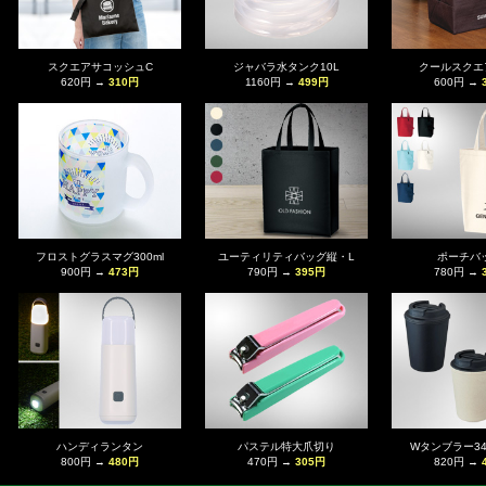
スクエアサコッシュC
ジャバラ水タンク10L
クールスクエ
620円 →
310円
1160円 →
499円
600円 →
フロストグラスマグ300ml
ユーティリティバッグ縦・L
ポーチバ
900円 →
473円
790円 →
395円
780円 →
ハンディランタン
パステル特大爪切り
Wタンブラー34
800円 →
480円
470円 →
305円
820円 →