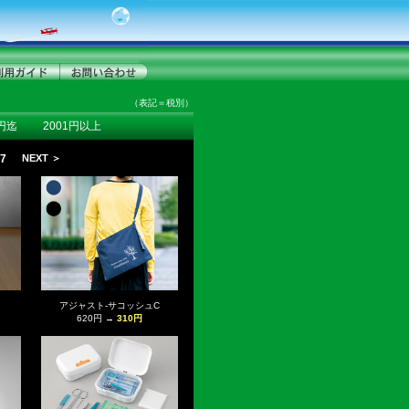
（表記＝税別）
0円迄
2001円以上
7
NEXT ＞
アジャスト-サコッシュC
620円 →
310円