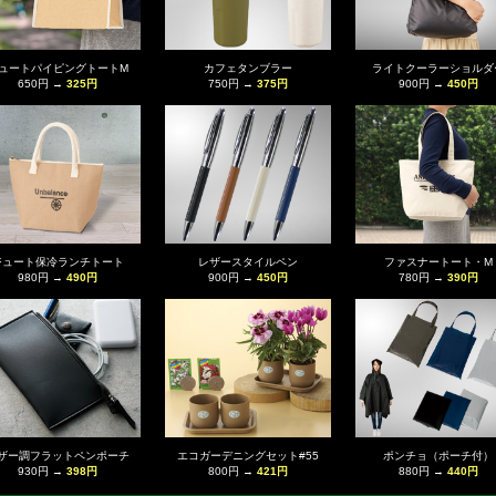
ュートパイピングトートM
カフェタンブラー
ライトクーラーショルダ
650円 →
325円
750円 →
375円
900円 →
450円
ジュート保冷ランチトート
レザースタイルペン
ファスナートート・M
980円 →
490円
900円 →
450円
780円 →
390円
ザー調フラットペンポーチ
エコガーデニングセット#55
ポンチョ（ポーチ付）
930円 →
398円
800円 →
421円
880円 →
440円