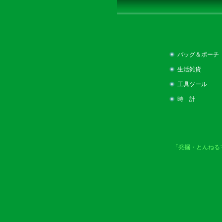
バッグ＆ポーチ
生活雑貨
工具ツール
時 計
「発掘・とんねる