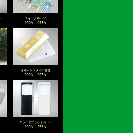
ー
エイドクルー60
600円 →
316円
今治ハンドタオル金塊
500円 →
357円
スライド式ライトルーペ
660円 →
371円