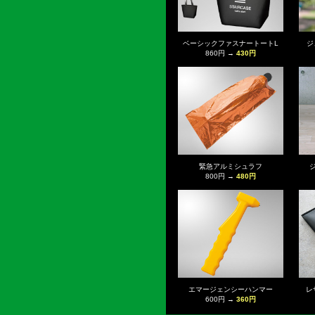
ベーシックファスナートートL
ジ
860円 →
430円
緊急アルミシュラフ
800円 →
480円
エマージェンシーハンマー
レ
600円 →
360円