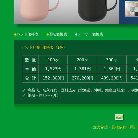
●
パッド価格表
●
回転価格表
●
レーザー価格表
パッド印刷 価格表（1色）
数 量
100ヶ
200ヶ
300ヶ
単 価
1,523円
1,381円
1,364円
1
合 計
152,300円
276,200円
409,200円
54
※ 商品代、名入れ代、送料込み（北海道、沖縄、離島は別途）／税
※ 納期＝約16～23日
注文希望・見積依頼・問い