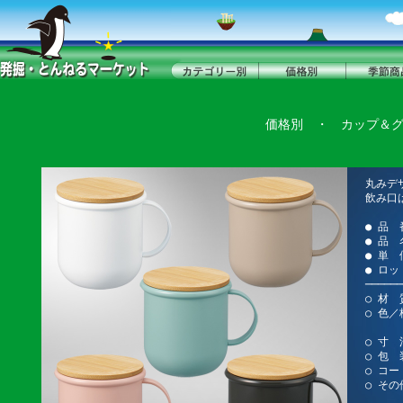
価格別
・
カップ＆
丸みデ
飲み口
● 品 
● 品 
● 単 
● ロッ
──────
○ 材 
○ 色
スモ
○ 寸 
○ 包 
○ コー
○ そ