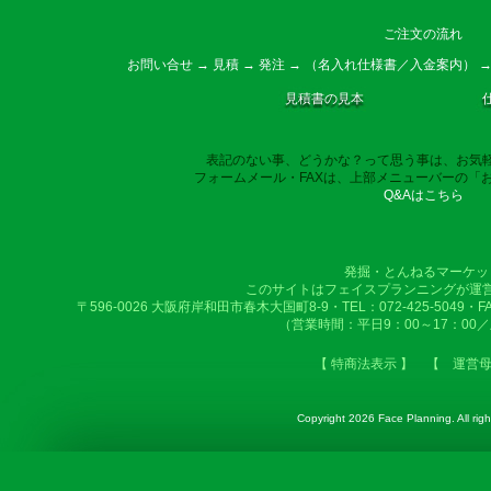
ご注文の流れ
お問い合せ → 見積 → 発注 → （名入れ仕様書／入金案内） →
見積書の見本
表記のない事、どうかな？って思う事は、お気
フォームメール・FAXは、上部メニューバーの「
Q&Aはこちら
発掘・とんねるマーケッ
このサイトはフェイスプランニングが運
〒596-0026 大阪府岸和田市春木大国町8-9・TEL：072-425-5049・FAX：
（営業時間：平日9：00～17：00
【 特商法表示 】
【 運営
Copyright
2026 Face Planning. All righ