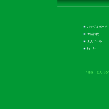
バッグ＆ポーチ
生活雑貨
工具ツール
時 計
「発掘・とんねる