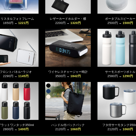
クリスタルフォトフレーム
レザーカードホルダー・横
ポータブルスピーカー
1650円 →
1221円
2200円 →
1320円
2500円 →
1500円
フロントパネル~ラジオ
ワイヤレスチャージャー時計
サーモスポーツボトル
2290円 →
1145円
3500円 →
1842円
2580円 →
1290円
ザラットワンタッチ350ml
ハンドル付バックパック
フタ付サーモタンク350m
2800円 →
1400円
2120円 →
1060円
2120円 →
1060円