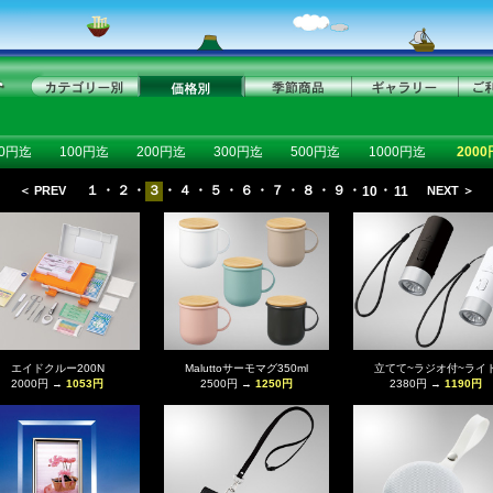
50円迄
100円迄
200円迄
300円迄
500円迄
1000円迄
200
１
・
２
・
３
・
４
・
５
・
６
・
７
・
８
・
９
・
・
＜ PREV
10
11
NEXT ＞
エイドクルー200N
Maluttoサーモマグ350ml
立てて~ラジオ付~ライ
2000円 →
1053円
2500円 →
1250円
2380円 →
1190円