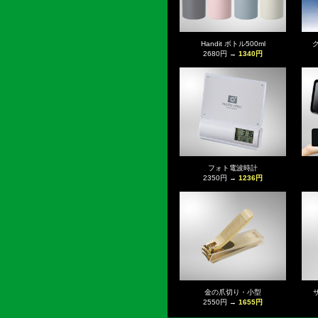
Handit ボトル500ml
2680円 →
1340円
フォト電波時計
2350円 →
1236円
金の爪切り・小型
2550円 →
1655円