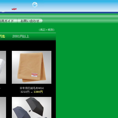
（表記＝税別）
0円迄
2001円以上
ト
非常用圧縮毛布W14
3210円 →
1380円