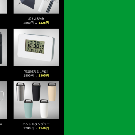
ボトルUV傘
2850円 →
1425円
電波目覚まし時計
1800円 →
1305円
l
ハンドルタンブラー
2280円 →
1140円