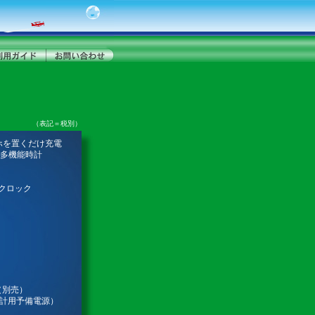
（表記＝税別）
ホを置くだけ充電
多機能時計
クロック
（別売）
用予備電源）