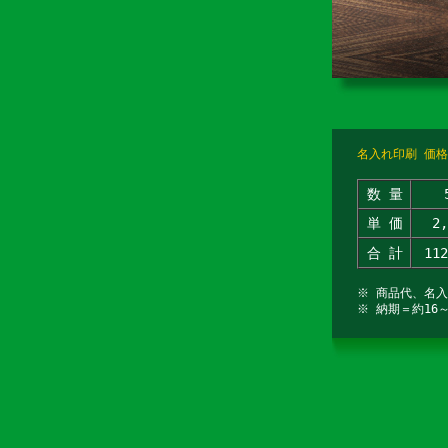
名入れ印刷 価格
数 量
単 価
2
合 計
11
※ 商品代、名
※ 納期＝約16～