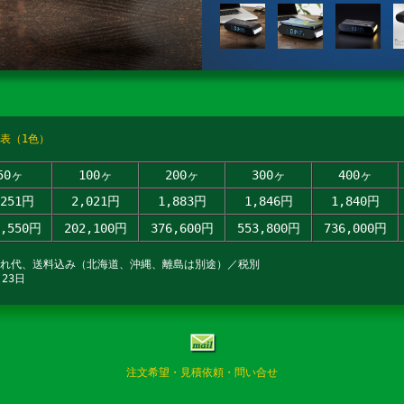
表（1色）
50ヶ
100ヶ
200ヶ
300ヶ
400ヶ
,251円
2,021円
1,883円
1,846円
1,840円
2,550円
202,100円
376,600円
553,800円
736,000円
入れ代、送料込み（北海道、沖縄、離島は別途）／税別
23日
注文希望・見積依頼・問い合せ