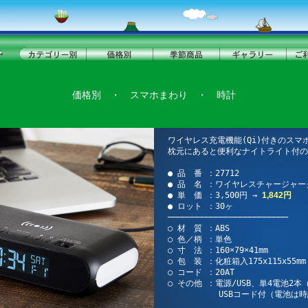
価格別
・
スマホまわり
・
時計
ワイヤレス充電機能(Qi)付きのスマ
枕元にあると便利なナイトライト付の
● 品 番 ：27712
● 品 名 ：ワイヤレスチャージャー
● 単 価 ：3,500円 →
1,842円
● ロット ：30ヶ
─────────────────────────
○ 材 質 ：ABS
○ 色／柄 ：単色
○ 寸 法 ：160×79×41mm
○ 包 装 ：化粧箱入175x115x55mm
○ コード ：20AT
○ その他 ：電源/USB、単4電池2本
USBコード付（電池は時計