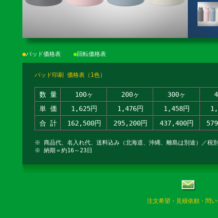
●
パッド価格表
●
回転価格表
パッド印刷 価格表（1色）
数 量
100ヶ
200ヶ
300ヶ
単 価
1,625円
1,476円
1,458円
1
合 計
162,500円
295,200円
437,400円
57
※ 商品代、名入れ代、送料込み（北海道、沖縄、離島は別途）／税
※ 納期＝約16～23日
注文希望・見積依頼・問い