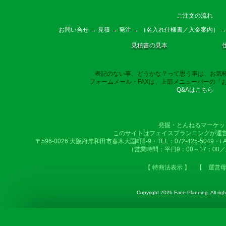
ご注文の流れ
お問い合せ → 見積 → 発注 → （名入れ仕様書／入金案内） →
見積書の見本
表記のない事、どうかな？って思う事は、お気
フォームメール・FAXは、上部メニューバーの「
Q&Aはこちら
発掘・とんねるマーケッ
このサイトはフェイスプランニングが運
〒596-0026 大阪府岸和田市春木大国町8-9・TEL：072-425-5049・FAX：
（営業時間：平日9：00～17：00
【 特商法表示 】
【 運営
Copyright
2026 Face Planning. All righ