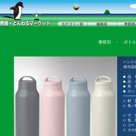
価格別
・
ボト
ハンド
保冷温
● 品 
● 品 
● 単 
● ロッ
──────
○ 材 
○ 色
サッ
○ 寸 法
○ 包 
○ コー
○ そ