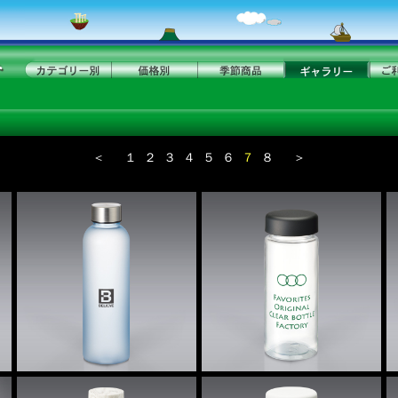
＜
１
２
３
４
５
６
７
８
＞