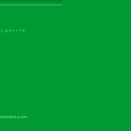
ているサイトです。
。
l＠face-p.com